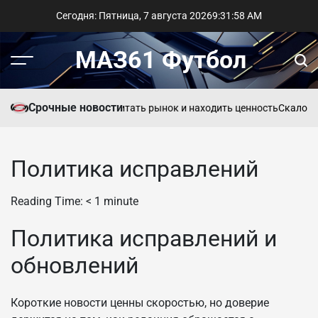
Перейти
Сегодня: Пятница, 7 августа 2026
9
:
31
:
58
AM
к
содержимому
МАЗ61 Футбол
Меню
Пои
Срочные новости
 линии букмекера: как читать рынок и находить ценность
Скалони 
Политика исправлений
Reading Time:
< 1
minute
Политика исправлений и
обновлений
Короткие новости ценны скоростью, но доверие