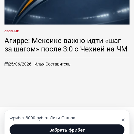
СБОРНЫЕ
ОПУБЛИКОВАНО
В
Агирре: Мексике важно идти «шаг
за шагом» после 3:0 с Чехией на ЧМ
25/06/2026
Илья Составитель
on
Фрибет 8000 руб от Лиги Ставок
×
© Все права защищены. С гордостью используем
WordPress. Тема NewsPanda разработана
WPInterface
.
Забрать фрибет