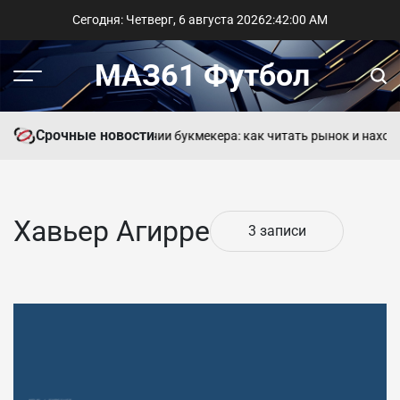
Перейти
Сегодня: Четверг, 6 августа 2026
2
:
42
:
00
AM
к
содержимому
МАЗ61 Футбол
Меню
Пои
Срочные новости
у вокруг Месси
Разбор линии букмекера: как читать рынок и находи
Хавьер Агирре
3 записи