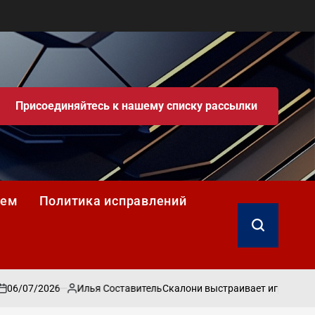
Присоединяйтесь к нашему списку рассылки
уем
Политика исправлений
Поиск
6/07/2026
Илья Составитель
Скалони выстраивает игру Аргентин
Запись
от