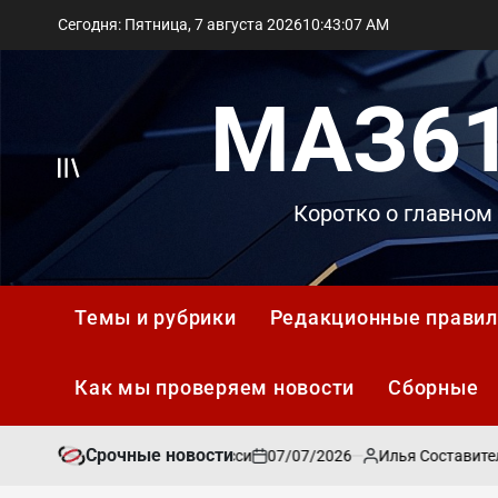
Перейти
Сегодня: Пятница, 7 августа 2026
10
:
43
:
07
AM
к
содержимому
МАЗ61
Вне
Коротко о главном
холста
Темы и рубрики
Редакционные правил
Как мы проверяем новости
Сборные
Срочные новости
07/07/2026
Илья Составитель
алони строит игру вокруг Месси
Р
on
Запись
от