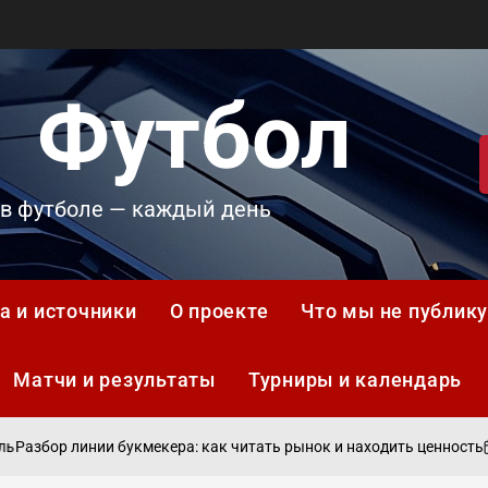
 Футбол
 в футболе — каждый день
а и источники
О проекте
Что мы не публик
Матчи и результаты
Турниры и календарь
0
азбор линии букмекера: как читать рынок и находить ценность
on