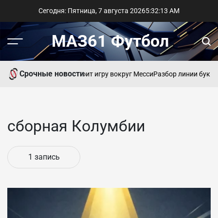
Перейти
Сегодня: Пятница, 7 августа 2026
5
:
32
:
14
AM
к
содержимому
МАЗ61 Футбол
Меню
Пои
Срочные новости
Балаге: Скалони строит игру вокруг Месси
Разбор линии букме
сборная Колумбии
1 запись