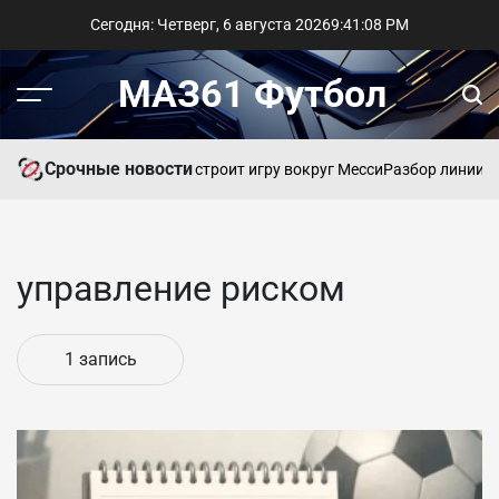
Перейти
Сегодня: Четверг, 6 августа 2026
9
:
41
:
08
PM
к
содержимому
МАЗ61 Футбол
Меню
Пои
Срочные новости
Балаге: Скалони строит игру вокруг Месси
Разбор линии бу
управление риском
1 запись